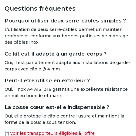
Questions fréquentes
✔ Expéditions assurées
Pourquoi utiliser deux serre-câbles simples ?
toute la période
L’utilisation de deux serre-câbles permet un maintien
✔ Retrait sur place à
renforcé et conforme aux bonnes pratiques de montage
Robion (84)
sur rendez-
des câbles inox.
vous
✔ Une question
Ce kit est-il adapté à un garde-corps ?
technique ?
04 90 75 85
Oui, il est parfaitement adapté aux installations de garde-
93
corps avec câble Ø 4 mm.
Peut-il être utilisé en extérieur ?
Je continue mes
Oui, l’inox A4 AISI 316 garantit une excellente résistance
achats
en milieu humide et marin.
La cosse cœur est-elle indispensable ?
Oui, elle protège le câble contre l’usure et maintient la
forme de la boucle sous tension.
(*)
voir les transporteurs éligibles à l’offre