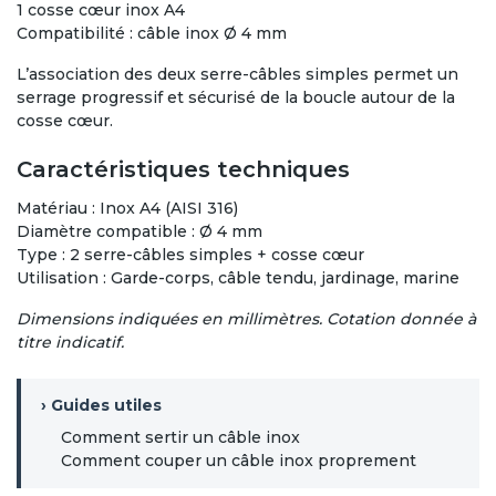
1 cosse cœur inox A4
Compatibilité : câble inox Ø 4 mm
L’association des deux serre-câbles simples permet un
serrage progressif et sécurisé de la boucle autour de la
cosse cœur.
Caractéristiques techniques
Matériau : Inox A4 (AISI 316)
Diamètre compatible : Ø 4 mm
Type : 2 serre-câbles simples + cosse cœur
INFO ÉTÉ 2026
Utilisation : Garde-corps, câble tendu, jardinage, marine
Dimensions indiquées en millimètres. Cotation donnée à
FSA Inox reste ouvert
titre indicatif.
tout le mois d’août
› Guides utiles
Pas de fermeture estivale :
votre commande est
préparée
Comment sertir un câble inox
Comment couper un câble inox proprement
et expédiée comme
er
d’habitude
, du 1
au 31 août.