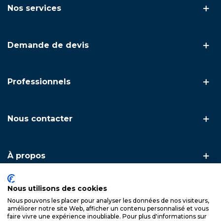
Nos services
Demande de devis
Professionnels
Nous contacter
À propos
Nous utilisons des cookies
Nous pouvons les placer pour analyser les données de nos visiteurs,
Copyright © 2026. FSA Inox — L'inox technique & artisanal ·
améliorer notre site Web, afficher un contenu personnalisé et vous
Spécialiste du garde-corps et du câble inox
faire vivre une expérience inoubliable. Pour plus d'informations sur