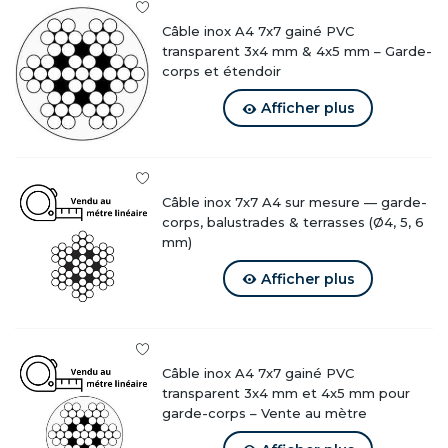
Excellente compatibilité avec tendeurs et embouts
Câble inox A4 7x7 gainé PVC
Il convient aux installations nécessitant une tension
transparent 3x4 mm & 4x5 mm – Garde-
régulière et une stabilité durable.
corps et étendoir
Afficher plus
Applications courantes
Garde-corps et remplissages horizontaux
Accastillage et nautisme
Câble inox 7x7 A4 sur mesure — garde-
Aménagement paysager et haubanage
corps, balustrades & terrasses (Ø4, 5, 6
Systèmes de pompage et forage
mm)
Industrie et atelier
Arrimage et suspension
Afficher plus
Conditionnements disponibles
Disponible selon vos besoins :
Câble inox A4 7x7 gainé PVC
transparent 3x4 mm et 4x5 mm pour
Découpe à longueur
garde-corps – Vente au mètre
Couronne
Bobine complète