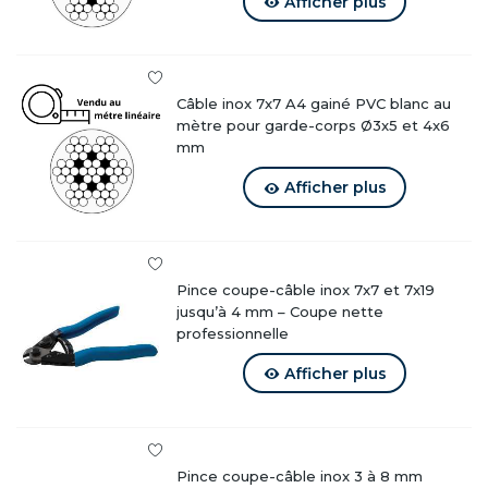
Afficher plus
Compatibilité accessoires
Ce câble est compatible avec :
Câble inox 7x7 A4 gainé PVC blanc au
mètre pour garde-corps Ø3x5 et 4x6
Tendeurs inox
mm
Embouts, serre-câbles et cosses cœur inox
(sertis ou
filetés)
Afficher plus
Supports et fixations de câble
Outils de coupe professionnels
Le choix du diamètre dépend de la charge, de la portée et
Pince coupe-câble inox 7x7 et 7x19
de l’usage prévu.
jusqu’à 4 mm – Coupe nette
professionnelle
Pour réaliser votre garde-corps à câble
Afficher plus
Ce câble est l’élément central d’une installation complète
:
Garde-corps à câble inox
— la solution complète à câbles
Pince coupe-câble inox 3 à 8 mm
horizontaux