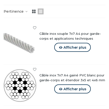
L’acier inoxydable A4, également appelé AISI 316, est
Pertinence
recommandé pour :
Milieu marin et littoral
Environnements humides ou chlorés
Applications industrielles extérieures
Câble inox souple 7x7 A4 pour garde-
Installations soumises aux intempéries
corps et applications techniques
Sa composition offre une meilleure résistance à la
Afficher plus
corrosion que l’inox A2.
Construction 7x7 : stabilité et
polyvalence
Câble inox 7x7 A4 gainé PVC blanc pour
garde-corps et étendoir 3x5 et 4x6 mm
Composé de
7 torons de 7 fils
, le câble inox 7x7
présente :
Afficher plus
Bonne rigidité en ligne droite
Souplesse maîtrisée
Faible allongement sous tension