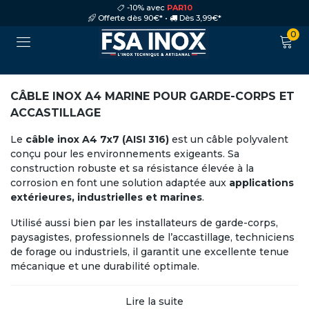
-10% avec
PAR10
Offerte dès 90€* •
Dès 3,99€*
0
CÂBLE INOX A4 MARINE POUR GARDE-CORPS ET
ACCASTILLAGE
Le
câble inox A4 7x7 (AISI 316)
est un câble polyvalent
conçu pour les environnements exigeants. Sa
construction robuste et sa résistance élevée à la
corrosion en font une solution adaptée aux
applications
extérieures, industrielles et marines
.
Utilisé aussi bien par les installateurs de garde-corps,
paysagistes, professionnels de l’accastillage, techniciens
de forage ou industriels, il garantit une excellente tenue
mécanique et une durabilité optimale.
Lire la suite
Inox A4 (316) : résistance renforcée