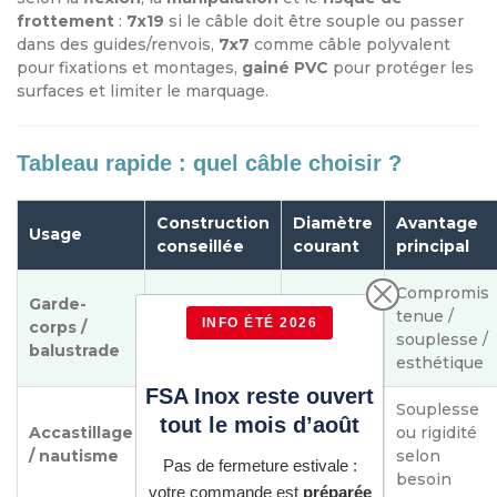
frottement
:
7x19
si le câble doit être souple ou passer
dans des guides/renvois,
7x7
comme câble polyvalent
pour fixations et montages,
gainé PVC
pour protéger les
surfaces et limiter le marquage.
Tableau rapide : quel câble choisir ?
Construction
Diamètre
Avantage
Usage
conseillée
courant
principal
Compromis
Garde-
tenue /
INFO ÉTÉ 2026
corps /
7x7 A4
4 mm
souplesse /
balustrade
esthétique
FSA Inox reste ouvert
Souplesse
tout le mois d’août
Accastillage
Selon
ou rigidité
7x19 ou 1x19
/ nautisme
montage
selon
Pas de fermeture estivale :
besoin
votre commande est
préparée