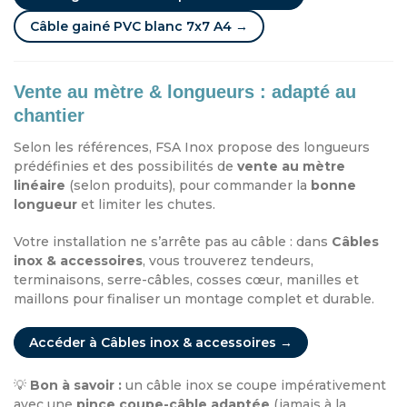
Câble gainé PVC blanc 7x7 A4 →
Vente au mètre & longueurs : adapté au
chantier
Selon les références, FSA Inox propose des longueurs
prédéfinies et des possibilités de
vente au mètre
linéaire
(selon produits), pour commander la
bonne
longueur
et limiter les chutes.
Votre installation ne s’arrête pas au câble : dans
Câbles
inox & accessoires
, vous trouverez tendeurs,
terminaisons, serre-câbles, cosses cœur, manilles et
maillons pour finaliser un montage complet et durable.
Accéder à Câbles inox & accessoires →
💡
Bon à savoir :
un câble inox se coupe impérativement
avec une
pince coupe-câble adaptée
(jamais à la