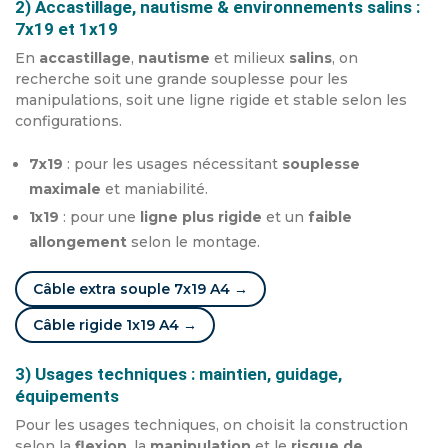
2) Accastillage, nautisme & environnements salins :
7x19 et 1x19
En
accastillage
,
nautisme
et milieux
salins
, on
recherche soit une grande souplesse pour les
manipulations, soit une ligne rigide et stable selon les
configurations.
7x19
: pour les usages nécessitant
souplesse
maximale
et maniabilité.
1x19
: pour une
ligne plus rigide
et un
faible
allongement
selon le montage.
Câble extra souple 7x19 A4 →
Câble rigide 1x19 A4 →
3) Usages techniques : maintien, guidage,
équipements
Pour les usages techniques, on choisit la construction
selon la
flexion
, la
manipulation
et le
risque de