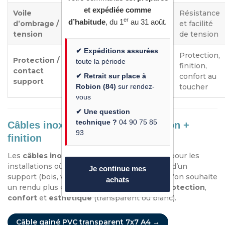
et expédiée comme
Voile
3 à 5 mm
Résistance
er
d’habitude
, du 1
au 31 août.
d’ombrage /
7x7 ou 7x19
selon
et facilité
tension
projet
de tension
✔ Expéditions assurées
Protection,
Protection /
toute la période
7x7 gainé
Selon
finition,
contact
✔ Retrait sur place à
PVC
gaine
confort au
support
Robion (84)
sur rendez-
toucher
vous
✔ Une question
technique ?
04 90 75 85
Câbles inox gainés PVC : protection +
93
finition
Les
câbles inox gainés PVC
sont appréciés pour les
installations où le câble peut être au contact d’un
Je continue mes
support (bois, verre, métal peint), ou lorsque l’on souhaite
achats
un rendu plus « design ». La gaine apporte
protection
,
confort
et
esthétique
(transparent ou blanc).
Câble gainé PVC transparent 7x7 A4 →