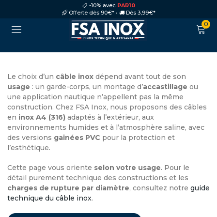
-10% avec
PAR10
Offerte dès 90€* •
Dès 3,99€*
0
Le choix d’un
câble inox
dépend avant tout de son
usage
: un garde-corps, un montage d’
accastillage
ou
une application nautique n’appellent pas la même
construction. Chez FSA Inox, nous proposons des câbles
en
inox A4 (316)
adaptés à l’extérieur, aux
environnements humides et à l’atmosphère saline, avec
des versions
gainées PVC
pour la protection et
l’esthétique.
Cette page vous oriente
selon votre usage
. Pour le
détail purement technique des constructions et les
charges de rupture par diamètre
, consultez notre
guide
technique du câble inox
.