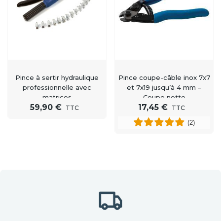
Pince à sertir hydraulique
Pince coupe-câble inox 7x7
professionnelle avec
et 7x19 jusqu’à 4 mm –
matrices
Coupe nette
59,90 €
17,45 €
professionnelle
TTC
TTC
(2)