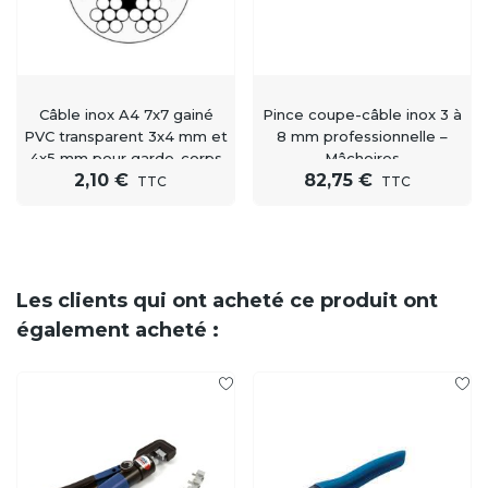
Câble inox A4 7x7 gainé
Pince coupe-câble inox 3 à
PVC transparent 3x4 mm et
8 mm professionnelle –
4x5 mm pour garde-corps
Mâchoires
2,10 €
82,75 €
– Vente au mètre
interchangeables
TTC
TTC
Les clients qui ont acheté ce produit ont
également acheté :