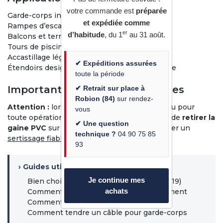
votre commande est
préparée
Garde-corps inox horizontal
et expédiée comme
Rampes d’escalier contemporaines
er
d’habitude
, du 1
au 31 août.
Balcons et terrasses
Tours de piscine
Accastillage léger
✔ Expéditions assurées
Étendoirs design à forte résistance mécanique
toute la période
Important : sertissage et boucles
✔ Retrait sur place à
Robion (84)
sur rendez-
Attention :
lors de la réalisation de boucles ou pour
vous
toute opération de sertissage, il est impératif de
retirer la
✔ Une question
gaine PVC
sur la zone concernée afin d’assurer un
technique ?
04 90 75 85
sertissage fiable et sécurisé
.
93
› Guides utiles
Je continue mes
Bien choisir son câble inox (7x7, 7x19, 1x19)
achats
Comment couper un câble inox proprement
Comment sertir un câble inox
Comment tendre un câble pour garde-corps