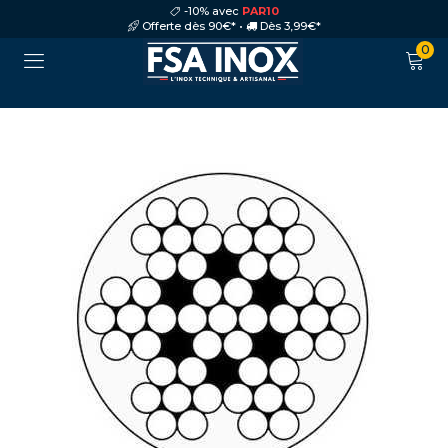
-10% avec
PAR10
Offerte dès 90€* •
Dès 3,99€*
0