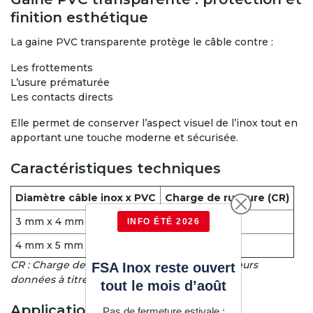
finition esthétique
La gaine PVC transparente protège le câble contre :
Les frottements
L’usure prématurée
Les contacts directs
Elle permet de conserver l’aspect visuel de l’inox tout en
apportant une touche moderne et sécurisée.
Caractéristiques techniques
Diamètre câble inox x PVC
Charge de rupture (CR)
3 mm x 4 mm
550 kg
INFO ÉTÉ 2026
4 mm x 5 mm
950 kg
CR : Charge de rupture en kilogrammes – valeurs
FSA Inox reste ouvert
données à titre indicatif.
tout le mois d’août
Applications principales
Pas de fermeture estivale :