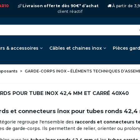
AR10
Livraison offerte dès 90€* d’achat
À partir de 3
client réactif
rs & accessoires
Câbles et chaines inox
Pièces gar
omposants
>
GARDE-CORPS INOX – ÉLÉMENTS TECHNIQUES D’ASSEM
RDS POUR TUBE INOX 42,4 MM ET CARRÉ 40X40
ds et connecteurs inox pour tubes ronds 42,4
atégorie regroupe l'ensemble des
raccords et connecteurs t
es de garde-corps. Ils permettent de relier, orienter ou prolon