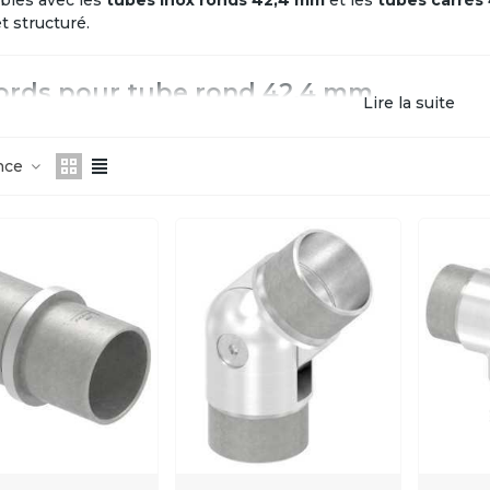
bles avec les
tubes inox ronds 42,4 mm
et les
tubes carré
t structuré.
ords pour tube rond 42,4 mm
Lire la suite
s de liaison mâle-mâle
s articulés inox
nce
s rentrés (emboîtement interne)
s perpendiculaires
angulaires 90° inox
arrondis 90° inox
s 3D à 90° inox
ords permettent la réalisation de jonctions droites, d'angles, 
es.
ords pour tube carré 40x40 mm
s de liaison mâle-mâle 40x40
angulaires 90° pour carré creux 40x40
s articulés inox 40x40