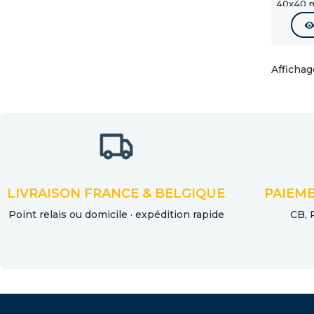
Peut-o
40x40 m
rampe d
Oui. Ils
Tous l
Affichage
La major
LIVRAISON FRANCE & BELGIQUE
PAIEME
Point relais ou domicile · expédition rapide
CB, 