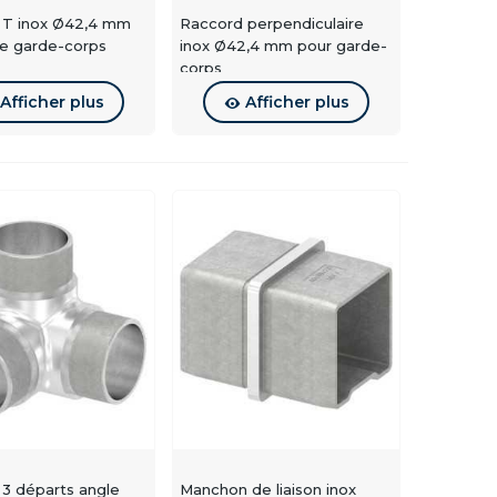
 T inox Ø42,4 mm
Raccord perpendiculaire
rendu plus angulaire et moderne.
e garde-corps
inox Ø42,4 mm pour garde-
corps
Afficher plus
Afficher plus
îtement
, généralement complété par un collage
ure traditionnelle, en liaison avec vos
poteaux
iée
ibles en version A4 selon les références.
s
3 départs angle
Manchon de liaison inox