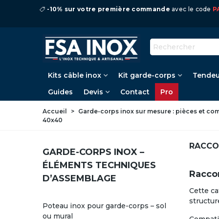
-10% sur votre première commande
avec le code
P
Kits câble inox
Kit garde-corps
Tendeu
Guides
Devis
Contact
Pro
Accueil
>
Garde-corps inox sur mesure : pièces et c
40x40
RACCO
GARDE-CORPS INOX –
ÉLÉMENTS TECHNIQUES
Raccor
D’ASSEMBLAGE
Cette c
structur
Poteau inox pour garde-corps – sol
ou mural