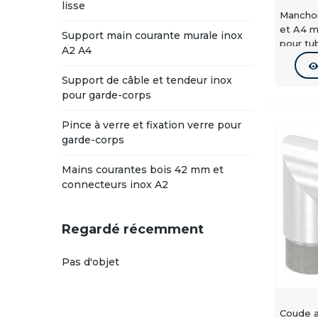
lisse
Manchon
Idéal po
et A4 
Support main courante murale inox
pour tu
A2 A4
Monta
Support de câble et tendeur inox
pour garde-corps
Les rac
adapté. 
Pince à verre et fixation verre pour
inox
et 
garde-corps
Inox 
Mains courantes bois 42 mm et
connecteurs inox A2
La major
Inox A2 
Regardé récemment
Inox A4 
Pas d'objet
⚠ Certai
Pour
Coude a