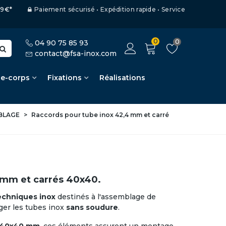
,99€*
Paiement sécurisé • Expédition rapide • Service
0
0
04 90 75 85 93
contact@fsa-inox.com
de-corps
Fixations
Réalisations
BLAGE
>
Raccords pour tube inox 42,4 mm et carré
 mm et carrés 40x40.
echniques inox
destinés à l'assemblage de
ger les
tubes inox
sans soudure
.