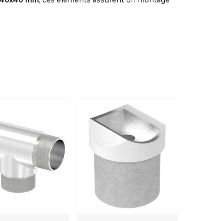
s 40x40 mm
, ces éléments assurent un montage
de descentes d'escalier ou de configurations