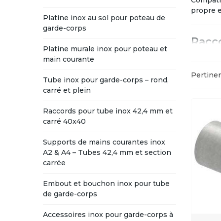
Compati
propre e
Platine inox au sol pour poteau de
garde-corps
Racc
Platine murale inox pour poteau et
main courante
Manchon
Raccord
Pertine
Tube inox pour garde-corps – rond,
Raccord
carré et plein
Raccord
Coudes 
Raccords pour tube inox 42,4 mm et
Coudes 
carré 40x40
Raccord
Ces racc
Supports de mains courantes inox
complex
A2 & A4 – Tubes 42,4 mm et section
carrée
Racc
Embout et bouchon inox pour tube
de garde-corps
Manchon
Coudes 
Accessoires inox pour garde-corps à
Raccord