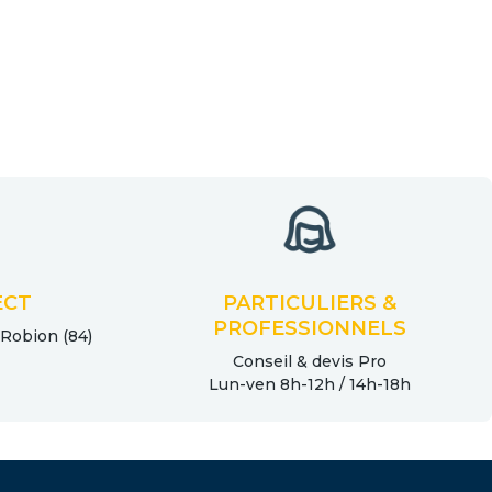
té, permettant un assemblage structurel à froid.
tre proposées uniquement en inox A2.
ECT
PARTICULIERS &
PROFESSIONNELS
 Robion (84)
Conseil & devis Pro
Lun-ven 8h-12h / 14h-18h