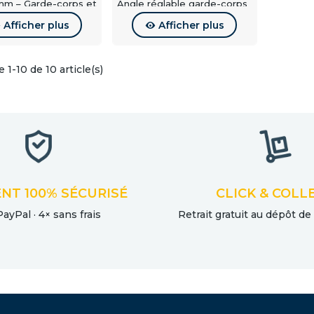
n monter ces raccords sans soudure ?
m – Garde-corps et
Angle réglable garde-corps
'escalier
et rampe d'escalier
Afficher plus
Afficher plus
 sont conçus pour un montage par emboîtement et collage adap
es modèles existent-ils en inox A4 ?
 1-10 de 10 article(s)
ité oui, mais certaines références en carré 40x40 peuvent ê
NT 100% SÉCURISÉ
CLICK & COLL
PayPal · 4× sans frais
Retrait gratuit au dépôt de