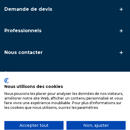
Demande de devis
Professionnels
Nous contacter
À propos
Nous utilisons des cookies
Nous pouvons les placer pour analyser les données de nos visiteurs,
Copyright © 2026. FSA Inox — L'inox technique & artisanal ·
améliorer notre site Web, afficher un contenu personnalisé et vous
Spécialiste du garde-corps et du câble inox
faire vivre une expérience inoubliable. Pour plus d'informations sur
les cookies que nous utilisons, ouvrez les paramètres.
Accepter tout
Non, ajuster