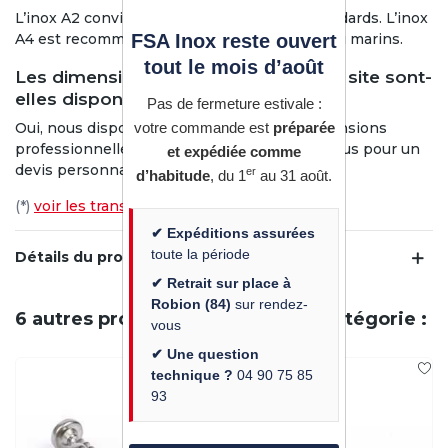
L’inox A2 convient aux environnements standards. L’inox
FSA Inox reste ouvert
A4 est recommandé pour milieux agressifs ou marins.
tout le mois d’août
Les dimensions non présentes sur le site sont-
elles disponibles ?
Pas de fermeture estivale :
votre commande est
préparée
Oui, nous disposons de l’ensemble des dimensions
professionnelles sur demande. Contactez-nous pour un
et expédiée comme
devis personnalisé.
er
d’habitude
, du 1
au 31 août.
(*)
voir les transporteurs éligibles à l’offre
✔ Expéditions assurées
toute la période
Détails du produit
✔ Retrait sur place à
Robion (84)
sur rendez-
6 autres produits dans la même catégorie :
vous
✔ Une question
technique ?
04 90 75 85
93