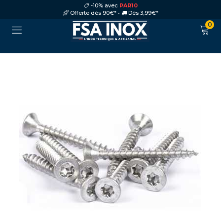
-10% avec
PAR10
Offerte dès 90€* •
Dès 3,99€*
0