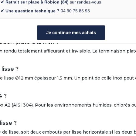
se creuse Ø12 mm
✔ Retrait sur place à Robion (84)
sur rendez-vous
✔ Une question technique ?
04 90 75 85 93
e creuse Ø12 mm ?
ntale creuse inox Ø12 mm avec un rendu totalement affleurant e
Je continue mes achats
naison plate Ø12 mm ?
un rendu totalement affleurant et invisible. La terminaison pla
lisse ?
e lisse Ø12 mm épaisseur 1,5 mm. Un point de colle inox peut ê
4 ?
x A2 (AISI 304). Pour les environnements humides, chlorés o
.
isse ?
de lisse, soit deux embouts par lisse horizontale si les deux b