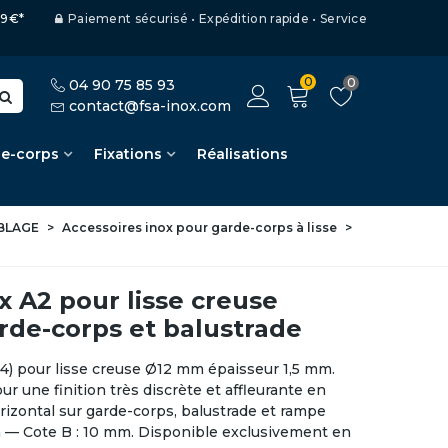
,99€*
Paiement sécurisé • Expédition rapide • Service
0
0
04 90 75 85 93
contact@fsa-inox.com
de-corps
Fixations
Réalisations
BLAGE
>
Accessoires inox pour garde-corps à lisse
>
x A2 pour lisse creuse
rde-corps et balustrade
4) pour lisse creuse Ø12 mm épaisseur 1,5 mm.
ur une finition très discrète et affleurante en
izontal sur garde-corps, balustrade et rampe
mm — Cote B : 10 mm. Disponible exclusivement en