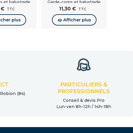
s et balustrade
Garde-corps et balustrade
cor
 €
11,30 €
2
TTC
TTC
icher plus
Afficher plus
ECT
PARTICULIERS &
PROFESSIONNELS
 Robion (84)
Conseil & devis Pro
Lun-ven 8h-12h / 14h-18h