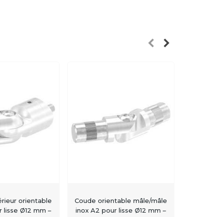
rieur orientable
Coude orientable mâle/mâle
Embout 
r lisse Ø12 mm –
inox A2 pour lisse Ø12 mm –
pour li