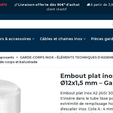
AR10
Livraison offerte dès 90€* d’achat
À partir de 3
client réactif
rs & accessoires
Câbles et chaines inox
Pièces gar
omposants
>
GARDE-CORPS INOX – ÉLÉMENTS TECHNIQUES D’ASSEM
rde-corps et balustrade
Embout plat ino
Ø12x1,5 mm – Ga
Embout plat inox A2 (AISI 30
S'insère dans le tube lisse po
extrémité de remplissage hor
d'escalier inox. Cote A : 4 