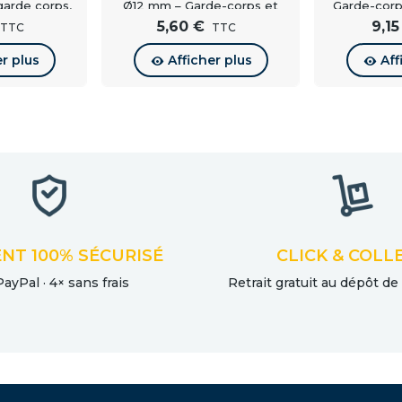
garde corps,
Ø12 mm – Garde-corps et
Garde-corp
e d'escalier
balustrade
5,60 €
9,15
TTC
TTC
er plus
Afficher plus
Aff
NT 100% SÉCURISÉ
CLICK & COLL
PayPal · 4× sans frais
Retrait gratuit au dépôt de