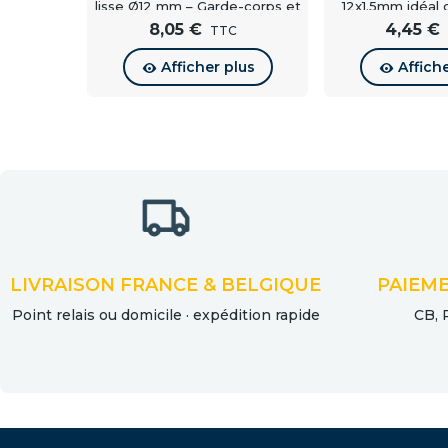
lisse Ø12 mm – Garde-corps et
12x1.5mm idéal 
balustrade
balustrade, ramp
8,05 €
4,45 €
TTC
Afficher plus
Affich
LIVRAISON FRANCE & BELGIQUE
PAIEME
Point relais ou domicile · expédition rapide
CB, 