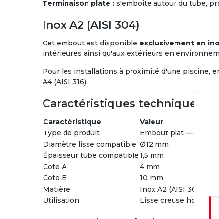
Terminaison plate :
s'emboîte autour du tube, pro
Inox A2 (AISI 304)
Cet embout est disponible
exclusivement en ino
intérieures ainsi qu'aux extérieurs en environneme
Pour les installations à proximité d'une piscine
A4 (AISI 316).
Caractéristiques techniques
Caractéristique
Valeur
Type de produit
Embout plat — inserti
Diamètre lisse compatible
Ø12 mm
Épaisseur tube compatible
1,5 mm
Cote A
4 mm
Cote B
10 mm
Matière
Inox A2 (AISI 304)
Utilisation
Lisse creuse horizonta