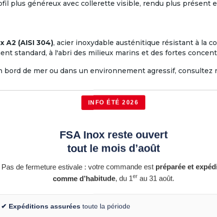
fil plus généreux avec collerette visible, rendu plus présent e
x A2 (AISI 304)
, acier inoxydable austénitique résistant à la c
nt standard, à l'abri des milieux marins et des fortes concent
, en bord de mer ou dans un environnement agressif, consultez
INFO ÉTÉ 2026
on dans le tube
FSA Inox reste ouvert
tout le mois d’août
Pas de fermeture estivale : votre commande est
préparée et expéd
er
comme d’habitude
, du 1
au 31 août.
le, garde-corps, balustrade, rampe d'escalier
✔ Expéditions assurées
toute la période