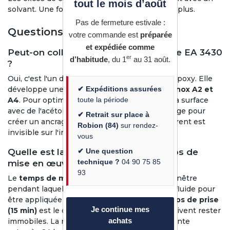
tout le mois d’août
solvant. Une fois durcie, la colle ne se dissout plus.
Pas de fermeture estivale :
Questions fréquentes
votre commande est
préparée
et expédiée comme
Peut-on coller de l'inox avec la Loctite EA 3430
er
d’habitude
, du 1
au 31 août.
?
Oui, c'est l'un des points forts de cette colle époxy. Elle
✔ Expéditions assurées
développe une
excellente adhérence sur l'inox A2 et
toute la période
A4
. Pour optimiser la résistance, dégraissez la surface
avec de l'acétone et effectuez un léger ponçage pour
✔ Retrait sur place à
créer un ancrage mécanique. Le joint transparent est
Robion (84)
sur rendez-
invisible sur l'inox poli ou brossé.
vous
✔ Une question
Quelle est la différence entre le temps de
technique ?
04 90 75 85
mise en œuvre et le temps de prise ?
93
Le
temps de mise en œuvre (5 min)
est la fenêtre
pendant laquelle la colle reste suffisamment fluide pour
être appliquée et les pièces ajustées. Le
temps de prise
Je continue mes
(15 min)
est le délai avant lequel les pièces doivent rester
achats
immobiles. La résistance maximale n'est atteinte