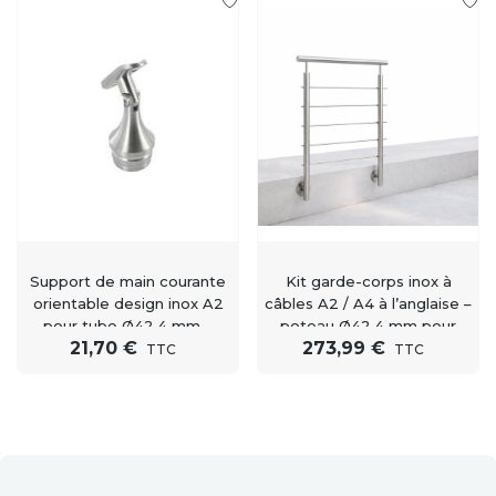
Support de main courante
Kit garde-corps inox à
orientable design inox A2
câbles A2 / A4 à l’anglaise –
pour tube Ø42,4 mm –
poteau Ø42,4 mm pour
21,70 €
273,99 €
Garde-corps et balustrade
escalier, terrasse et piscine
TTC
TTC