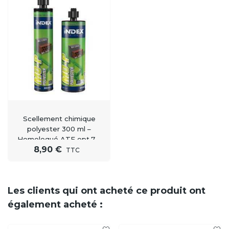
Scellement chimique
polyester 300 ml –
Homologué ATE opt.7 –
8,90 €
Index MO-P
TTC
Les clients qui ont acheté ce produit ont
également acheté :