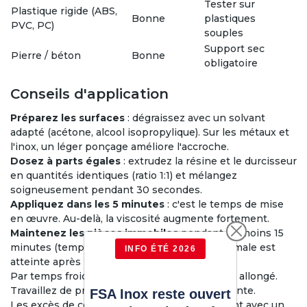
Tester sur
Plastique rigide (ABS,
Bonne
plastiques
PVC, PC)
souples
Support sec
Pierre / béton
Bonne
obligatoire
Conseils d'application
Préparez les surfaces
: dégraissez avec un solvant
adapté (acétone, alcool isopropylique). Sur les métaux et
l'inox, un léger ponçage améliore l'accroche.
Dosez à parts égales
: extrudez la résine et le durcisseur
en quantités identiques (ratio 1:1) et mélangez
soigneusement pendant 30 secondes.
Appliquez dans les 5 minutes
: c'est le temps de mise
en œuvre. Au-delà, la viscosité augmente fortement.
Maintenez les pièces immobiles
pendant au moins 15
minutes (temps de prise). La résistance maximale est
INFO ÉTÉ 2026
atteinte après 24 heures à 20°C.
Par temps froid (< 15°C), le temps de prise est allongé.
Travaillez de préférence à température ambiante.
FSA Inox reste ouvert
Les excès de colle non polymérisée se retirent avec un