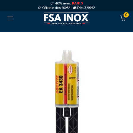
-10% avec
PAR10
Offerte dès 90€* •
Dès 3,99€*
0