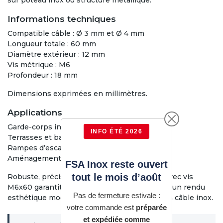
sur poteau inox ou structure métallique.
Informations techniques
Compatible câble : Ø 3 mm et Ø 4 mm
Longueur totale : 60 mm
Diamètre extérieur : 12 mm
Vis métrique : M6
Profondeur : 18 mm
Dimensions exprimées en millimètres.
Applications
Garde-corps inox intérieur et extérieur
INFO ÉTÉ 2026
Terrasses et balcons
Rampes d’escalier
Aménagements contemporains à câble inox
FSA Inox reste ouvert
tout le mois d’août
Robuste, précis et durable, ce tendeur inox avec vis
M6x60 garantit une mise en tension fiable et un rendu
Pas de fermeture estivale :
esthétique moderne pour vos installations en câble inox.
votre commande est
préparée
et expédiée comme