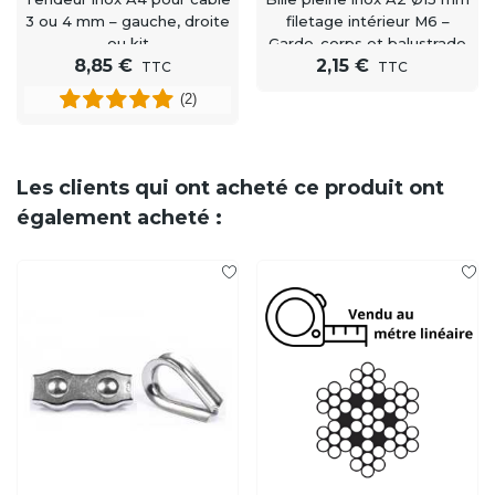
3 ou 4 mm – gauche, droite
filetage intérieur M6 –
ou kit
Garde-corps et balustrade
8,85 €
2,15 €
inox
TTC
TTC
(2)
Les clients qui ont acheté ce produit ont
également acheté :