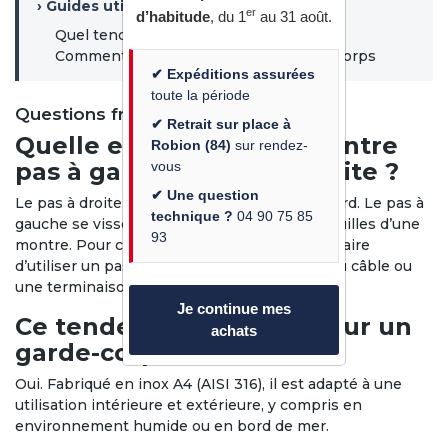
› Guides utiles
er
d’habitude
, du 1
au 31 août.
Quel tendeur de câble inox choisir ?
Comment tendre un câble pour garde-corps
✔ Expéditions assurées
toute la période
Questions fréquentes
✔ Retrait sur place à
Quelle est la différence entre
Robion (84)
sur rendez-
pas à gauche et pas à droite ?
vous
✔ Une question
Le pas à droite correspond au filetage standard. Le pas à
technique ?
04 90 75 85
gauche se visse dans le sens inverse des aiguilles d’une
93
montre. Pour créer une tension, il est nécessaire
d’utiliser un pas opposé à l’autre extrémité du câble ou
une terminaison compatible.
Je continue mes
Ce tendeur convient-il pour un
achats
garde-corps extérieur ?
Oui. Fabriqué en inox A4 (AISI 316), il est adapté à une
utilisation intérieure et extérieure, y compris en
environnement humide ou en bord de mer.