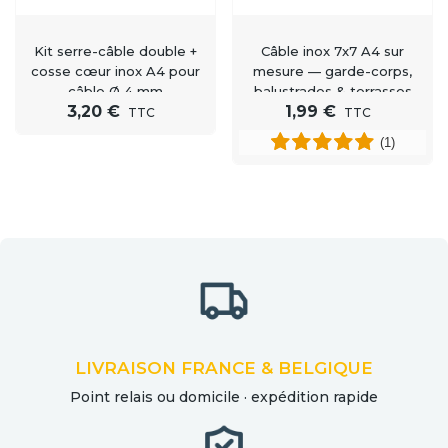
Kit serre-câble double +
Câble inox 7x7 A4 sur
cosse cœur inox A4 pour
mesure — garde-corps,
câble Ø 4 mm
balustrades & terrasses
3,20 €
1,99 €
(Ø4, 5, 6 mm)
TTC
TTC
(1)
LIVRAISON FRANCE & BELGIQUE
Point relais ou domicile · expédition rapide