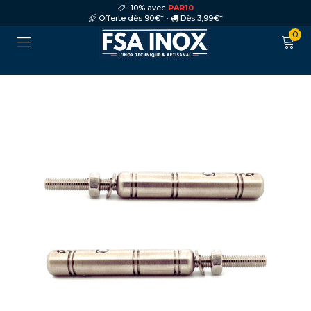
-10% avec
PAR10
Offerte dès 90€* •
Dès 3,99€*
0