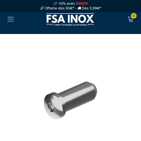
-10% avec
PAR10
Offerte dès 90€* •
Dès 3,99€*
0