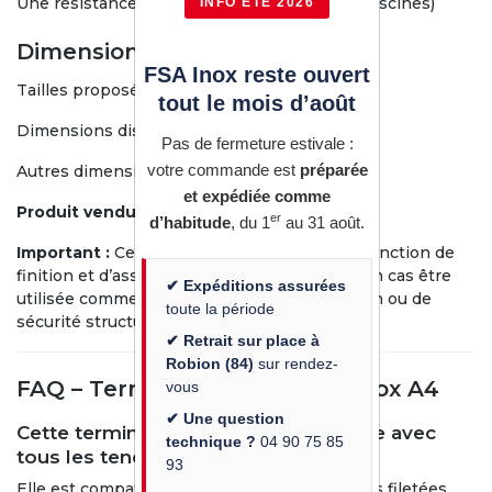
Une résistance aux atmosphères chlorées (piscines)
INFO ÉTÉ 2026
Dimensions disponibles
FSA Inox reste ouvert
Tailles proposées :
M5 à M10
tout le mois d’août
Dimensions disponibles en ligne :
M6 et M8
Pas de fermeture estivale :
votre commande est
préparée
Autres dimensions :
sur devis uniquement
et expédiée comme
Produit vendu à l’unité.
er
d’habitude
, du 1
au 31 août.
Important :
Cette pièce est destinée à une fonction de
finition et d’assemblage. Elle ne doit en aucun cas être
✔ Expéditions assurées
utilisée comme élément de levage, de traction ou de
toute la période
sécurité structurelle.
✔ Retrait sur place à
Robion (84)
sur rendez-
FAQ – Terminaison taraudée inox A4
vous
✔ Une question
Cette terminaison est-elle compatible avec
technique ?
04 90 75 85
tous les tendeurs inox ?
93
Elle est compatible avec les tendeurs ou tiges filetées