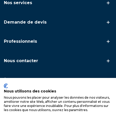
Nos services
Demande de devis
Professionnels
Nous contacter
À propos
Nous utilisons des cookies
Nous pouvons les placer pour analyser les données de nos visiteurs,
Copyright © 2026. FSA Inox — L'inox technique & artisanal ·
améliorer notre site Web, afficher un contenu personnalisé et vous
Spécialiste du garde-corps et du câble inox
faire vivre une expérience inoubliable. Pour plus d'informations sur
les cookies que nous utilisons, ouvrez les paramètres.