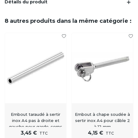
Détails du produit
8 autres produits dans la même catégorie :
Embout taraudé à sertir
Embout à chape soudée à
inox A4 pas à droite et
sertir inox A4 pour câble 2
gauche pour garde-corps
à 12 mm
3,45 €
4,15 €
et accastillage
TTC
TTC