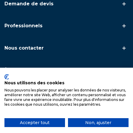
Demande de devis
Professionnels
Nous contacter
À propos
Nous utilisons des cookies
Nous pouvons les placer pour analyser les données de nos visiteurs,
Copyright © 2026. FSA Inox — L'inox technique & artisanal ·
améliorer notre site Web, afficher un contenu personnalisé et vous
Spécialiste du garde-corps et du câble inox
faire vivre une expérience inoubliable. Pour plus d'informations sur
les cookies que nous utilisons, ouvrez les paramètres.
Accepter tout
Non, ajuster
Ma liste
Rechercher
04 90 75 85 93