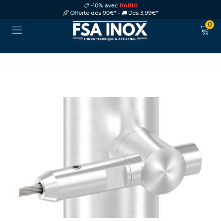
-10% avec
PAR10
Offerte dès 90€* •
Dès 3,99€*
0