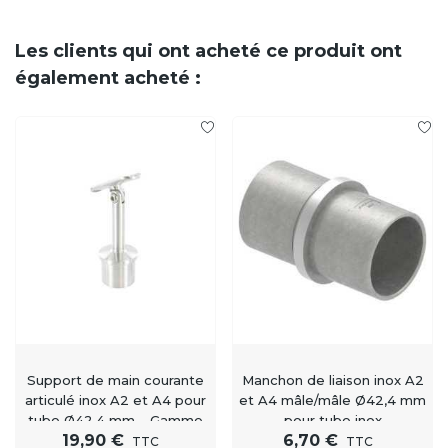
Les clients qui ont acheté ce produit ont
également acheté :
Support de main courante
Manchon de liaison inox A2
articulé inox A2 et A4 pour
et A4 mâle/mâle Ø42,4 mm
tube Ø42,4 mm – Gamme
pour tube inox
19,90 €
6,70 €
Signature
TTC
TTC