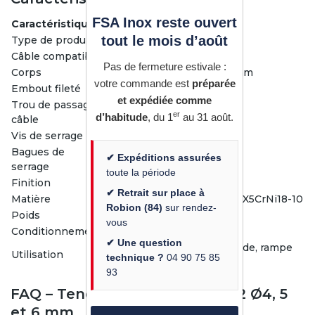
FSA Inox reste ouvert
Caractéristique
Valeur
tout le mois d’août
Type de produit
Tendeur de câble à visser
Câble compatible
Ø4, 5 et 6 mm
Pas de fermeture estivale :
Corps
Ø14 mm — longueur 80,2 mm
votre commande est
préparée
Embout fileté
M6 — longueur 44 mm
et expédiée comme
Trou de passage
Ø5 mm
er
d’habitude
, du 1
au 31 août.
câble
Vis de serrage
3 x DIN914 M5x6 (fournies)
Bagues de
✔ Expéditions assurées
2 x Ø14 mm (fournies)
serrage
toute la période
Finition
Brossé satiné grain 240
✔ Retrait sur place à
Matière
Inox A2 (AISI 304) — 1.4301 X5CrNi18-10
Robion (84)
sur rendez-
Poids
73 g
vous
Conditionnement
Vendu à l'unité
✔ Une question
Garde-corps câble, balustrade, rampe
Utilisation
technique ?
04 90 75 85
d'escalier inox
93
FAQ – Tendeur de câble inox A2 Ø4, 5
et 6 mm