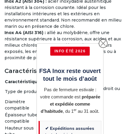
Inox A2 (AISI 304) :
acier inoxydable austénitique
résistant à la corrosion courante. Idéal pour les
installations intérieures et les extérieurs en
environnement standard. Non recommandé en milieu
marin ou en présence de chlore.
Inox A4 (AISI 316) :
allié au molybdène, offre une
résistance supérieure à la corrosion, aux acides et aux
milieux chlorés. Recommandé pour les extérieurs
exposés, les environnements humides, côtiers ou à
INFO ÉTÉ 2026
proximité de piscines.
Caractéristiques techniques
FSA Inox reste ouvert
tout le mois d’août
Caractéristique
Valeur
Support de main courante droit ou
Pas de fermeture estivale :
Type de produit
incliné
votre commande est
préparée
Diamètre
et expédiée comme
Ø42,4 mm
compatible
er
d’habitude
, du 1
au 31 août.
Épaisseur tube
2 mm
compatible
Hauteur sous
✔ Expéditions assurées
78 mm