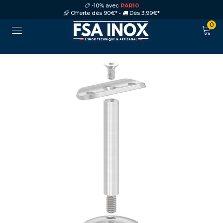
-10% avec
PAR10
Offerte dès 90€* •
Dès 3,99€*
0