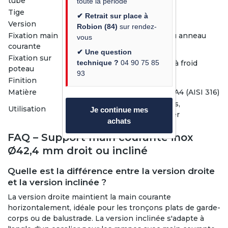
tube
toute la période
Tige
12 mm
✔ Retrait sur place à
Version
Droite ou inclinée
Robion (84)
sur rendez-
Fixation main
Plaque à visser (2 trous) ou anneau
vous
courante
sans perçage
✔ Une question
Fixation sur
technique ?
04 90 75 85
Collage inox type soudure à froid
poteau
93
Finition
Brossé satiné grain 240
Matière
Inox A2 (AISI 304) ou inox A4 (AISI 316)
Main courante, garde-corps,
Utilisation
Je continue mes
balustrade, rampe d'escalier
achats
FAQ – Support main courante inox
Ø42,4 mm droit ou incliné
Quelle est la différence entre la version droite
et la version inclinée ?
La version droite maintient la main courante
horizontalement, idéale pour les tronçons plats de garde-
corps ou de balustrade. La version inclinée s'adapte à