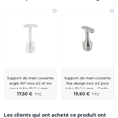
Support de main courante
Support de main courante
angle 90° inox A2 et A4
fixe design inox A2 pour
pour tube Ø42,4 mm –
tube Ø42,4 mm – Garde-
17,50 €
19,60 €
Gamme Signature
corps et balustrade
TTC
TTC
Les clients qui ont acheté ce produit ont