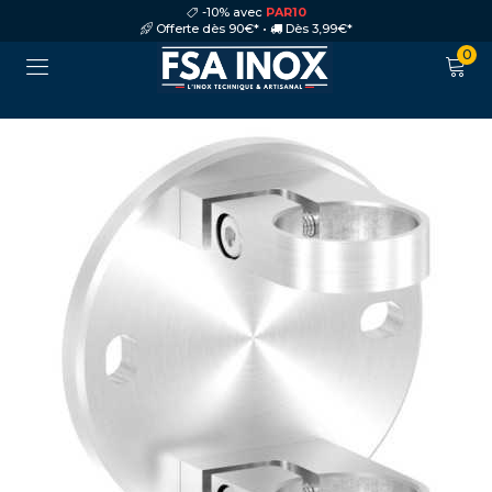
-10% avec
PAR10
Offerte dès 90€* •
Dès 3,99€*
0