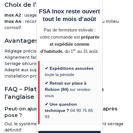
Choix de l’inox : A2 ou A4
FSA Inox reste ouvert
Inox A2
: usage intérieur ou extérieur abrité
tout le mois d’août
Inox A4
: recommandé en extérieur exposé ou milieu
corrosif
Pas de fermeture estivale :
votre commande est
préparée
Avantages produit
et expédiée comme
er
Réglage précis de la hauteur
d’habitude
, du 1
au 31 août.
Alignement facilité sur chantier
Serrage sécurisé et durable
✔ Expéditions assurées
Adapté aux supports irréguliers
toute la période
Installation professionnelle simplifiée
✔ Retrait sur place à
FAQ – Platine murale réglable à
Robion (84)
sur rendez-
vous
l’anglaise
✔ Une question
Peut-on ajuster la hauteur du poteau après
technique ?
04 90 75 85
pose ?
93
Oui, le système permet un réglage précis avant serrage
définitif.