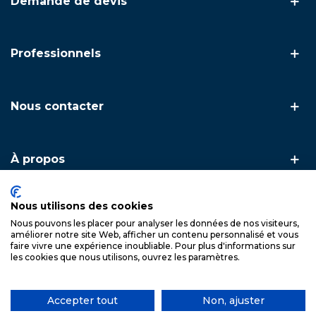
Demande de devis
Professionnels
Nous contacter
À propos
Nous utilisons des cookies
Nous pouvons les placer pour analyser les données de nos visiteurs,
Copyright © 2026. FSA Inox — L'inox technique & artisanal ·
améliorer notre site Web, afficher un contenu personnalisé et vous
Spécialiste du garde-corps et du câble inox
faire vivre une expérience inoubliable. Pour plus d'informations sur
les cookies que nous utilisons, ouvrez les paramètres.
Accepter tout
Non, ajuster